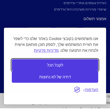
הורדת עומסים אתריי וורדפרס
שיפורי מהירות מערכת ניהול וורדפרס
אמצעי תשלום
אנו משתמשים בקובצי Cookie באתר שלנו כדי לשפר
את חוויית המשתמש שלך, לספק תוכן מותאם אישית
ולנתח את התנועה שלנו.
מדיניות פרטיות
לקבל הכל
דחיה של לא נחוצות
זכויות יוצרים © 2012 fast-servers ארוח אתרים כל הזכויות שמורות.
עברית / ₪ ILS
העדפות
Claude is active in this tab group Open chat Dismiss Claude is
active in this tab group Open chat Dismiss Claude is active in this
tab group Open chat Dismiss